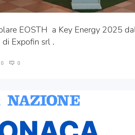
e solare EOSTH a Key Energy 2025 da
di Expofin srl .
0
0