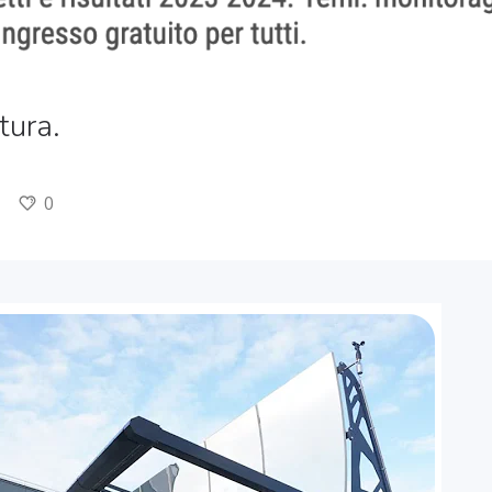
tura.
0