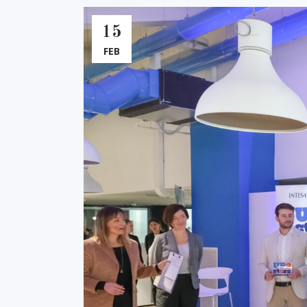
15
FEB