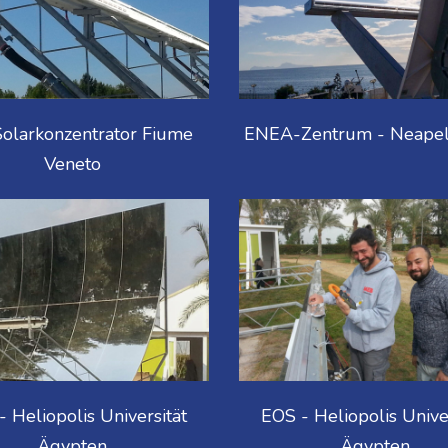
olarkonzentrator Fiume
ENEA-Zentrum - Neapel 
Veneto
 Heliopolis Universität
EOS - Heliopolis Unive
Ägypten
Ägypten