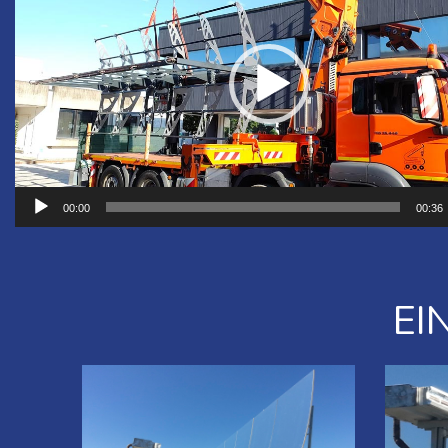
00:00
00:36
EI