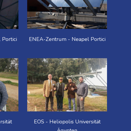
Portici
ENEA-Zentrum - Neapel Portici
rsität
EOS - Heliopolis Universität
Ägypten